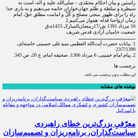
راستین و بیان احکام محمّدی – صلّی‌الله علیه و آله- است به
سیطره و سلطه و ظلم جهان‌خواران خاتمه می‌دهیم و به یاری خدا
راه را برای ظهور منجی مصلح و کُلّ و امامت مطلق حقّ، امام
زمان ارواحنا فداه- هموار می‌کنیم.2
16 مرداد 1391 ش/17رمضان‌المبارک 1433ه.ق
جمعيت حاميان آزادی قدس شريف
ـــــــــــــــــــــــــــــــــــــ
1. بیانات حضرت آیت‌الله العظمی سیدعلی حسینی خامنه‌ای،
23/7/1390
2. پیام امام خمینی، 6 مرداد 1366، صحیفه امام، ج 20، ص 345.
برچسب ها
این مطلب بدون برچسب می باشد.
نوشته های مشابه
معرّفیِ بزرگ‌ترین خطای راهبردی
سیاست‌گذاران، برنامه‌ریزان و تصمیم‌سازان