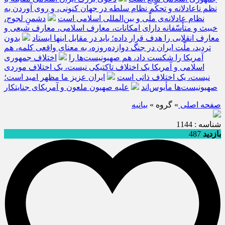
نظم ناعادلانه و تحکّم نظام سلطه در جهان کنونی، و روی آوردن به
نظام عادلانه‌ی ملّی و بین‌المللی اسلامی است
دشمنِ لجوج،
خبیث و متأسّفانه دارای امکانات، معارف اسلامی، معارف شیعی و
معارف انقلابی را هدف قرار داده؛ باید در مقابل اینها ایستاد
بدون
تردید، ملّت ایران در جنگ دوازده‌روزه، به معنای واقعی کلمه، هم
آمریکا را شکست داد، هم صهیونیست‌ها را
اختلاف جمهوری
اسلامی و آمریکا یک اختلاف تاکتیکی نیست، یک اختلاف موردی
نیست، یک اختلاف ذاتی است
ایران عزیز ما مظهر امید است؛
صهیونیست‌ها مأیوس‌اند
علیه صهیون ملعون و آمریکای جنایتکار
صفحه اصلی
» گروه »
بيانيه
شناسه : 1144
بازدید
487