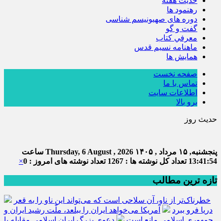
حديث هفته
رهنمود ها
دوره های صهیونیسم شناسی
گفت و گو
معرفي كتاب
ماهنامه نسيم قدس
همايش ها
صفحه نخست
تماس با ما
اطلاعات سایت
برو بالا
حدیث روز
ام
پنجشنبه, ۱۵ مرداد , ۱۴۰۵
Thursday, 6 August , 2026
ساعت
13:41:54
تعداد کل نوشته ها : 1267
تعداد نوشته های امروز : 0
×
تازه ترین مطالب
خطرناک‌تر از ناو، آن سلاحی است که می‌تواند این ناو را به قعر
دریا فرو ببرد
آمریکا می‌خواهد ایران را ببلعد، ملّت رشید ایران و
جمهوری اسلامی مانع است
دعوی بزرگ ایران اسلامی مقابله با