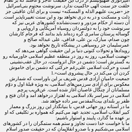
امپراتوری صهیونیسم از درک این حقیقت عاجز و غافلند که بر نظام
خلقت جز سنت الهی حاکمیت ندارد. سرنوشت محتوم بنی‌اسرائیل
جز «ضربت علیهم الذله و المسکنه» نیست و برای آنان عاقبتی جز
ذلت و مسکنت و در به دری نخواهد بود و این سنت تغییرناپذیر است.
آن دسته از حکام مزدور و دست‌نشانده کشورهای عربی نیز که
سرنوشت خود را به دولتمردان روسیاه آمریکایی و اروپایی و
گوساله پرستان سامری گره زده‌اند باید بدانند که فرجام کارشان
چون صدام، مبارک، بن علی، قذافی، علی عبداله صالح و
عمرسلیمان جز روسیاهی در پیشگاه تاریخ نخواهد بود.
رویدادها و تحولات کنونی دنیا بر این حقیقت گواهی می‌دهد که
«نهضت اسلامی، روز به روز در منطقه عظیم اسلامی خاورمیانه رو
به گسترش است؛ دشمن در حال انزواست، در حال عقب‌نشینی
است و حرکت اسلامی علی‌رغم حرکتی که دشمن برای خاموش
کردن آن می‌کند در حال پیشروی است».1
جمعیت حامیان آزادی قدس شریف بر این باوراست که شمارش
معکوس برای آزادی سرزمین‌های اسلامی، به ویژه قبلۀ اول و دوّم
مسلمانان از چنگال غاصبان آغاز شده است. عن‌قریب پرچم
اسلامی در سراسر بلاد اسلامی به اهتزاز درخواهد آمد و اذان فتح و
ظفر بر بلندای بیت‌المقدس سر داده خواهد شد.
ما در آستانه روز جهانی قدس، با بنیانگذار این روز بزرگ و معمار
کبیر انقلاب اسلامی، تجدید عهد می‌کنیم که همواره بر تکلیفی که او
بر عهده ما گذارد، پایبند و استوار باشیم:
ما با خواست خدا دست تجاوز و ستم همه ستمگران را در کشورهای
اسلامی می‌شکنیم و با صدرو انقلابمان که در حقیقت صدور اسلام