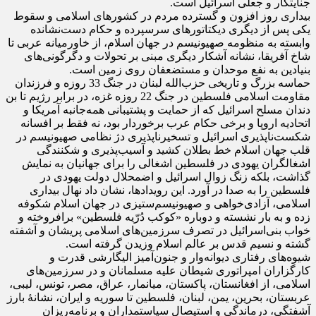
جنایتکار و جعلی اسرائیل است.
بیداری روز افزون و گسترده مردم در کشورهای اسلامی و سقوط
یکی پس از دیگری دیکتاتورهای سرسپرده و حکام دست‌نشانده
وابسته به منظومه صهیونیسم در جهان اسلام، از خاورمیانه عربی تا
شاخ آفریقا، نشانه آشکار دیگری مبنی بر تحولات و دگرگونی‌های
بنیادین به نفع موحدان و مستضعفان روی زمین است.
حماسه بزرگ و تاریخی حزب‌الله لبنان در جنگ 33 روزه و فرزندان
مقاومت اسلامی فلسطین در جنگ 22 روزه غزه، در برابر رژیم تا بن
دندان مسلح اسرائیل که از حمایت و پشتیبانی همه‌جانبه آمریکا و
اتحادیه اروپا و برخی حکام عرب برخوردار بود، نه فقط بر افسانه
شکست‌ناپذیری اسرائیل و تسخیرناپذیری دژ نظامی صهیونیسم در
قلب جهان اسلام خط بطلان کشید و آسیب‌پذیری و شکنندگی
اشغالگران یهودی در فلسطین اشغالی را برای جهانیان به نمایش
گذاشت، بلکه زنگ زوال اسرائیل و اضمحلال دولت یهودی در
فلسطین را به صدا در آورد. این رویدادها، نشان داد نهال بیداری
اسلامی، آزادی‌خواهی و صهیونیسم‌ستیزی در جهان اسلام شکوفه
زده و به بار نشسته و دوباره «کوکب دُرّیه فلسطین» برافروخته و
خواب بنی‌اسرائیل در تصرف سرزمین‌های اسلامی پریشان و آشفته
گشته و نسیم قدس بر عالم اسلام وزیدن گرفته است.
شیوه‌های رفتاری دیوانه‌وار و جنون‌آمیز الیگارشی قدرت و
کارگزاران امپراتوری شیطان علیه مسلمانان و در سرزمین‌های
اسلامی، از افغانستان، پاکستان، میانمار، عراق، مصر، تونس، لیبی،
عربستان، بحرین، یمن، لبنان، فلسطین تا سوریه و ایران، نشانۀ بارز
آشفتگی، درماندگی و استیصال سیاستمداران و برنامه‌ریزان