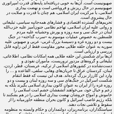
صهیونیست است. آن‌ها به خوبی دریافته‌اند پایه‌های قدرت امپراتوری
صهیونیسم در حال ریزش و فروپاشی است و نهضت بیداری
اسلامی، با مرکزیت ایران اسلامی، هم چنان با قدرت و صلابت در
حال پیشروی است.
تحریم‌های گسترده اقتصادی و فشارهای همه‌جانبه سیاسی، تبلیغاتی
و روانی علیه ایران اسلامی، تهاجم نظامی جنون‌آمیز علیه حزب‌الله
لبنان در جنگ سی و سه روزه و یورش وحشیانه علیه مردم
فلسطین به خصوص عملیات موسوم به «سرب گداخته» در جنگ
بیست و دو روزه غزه و دسیسۀ بزرگ غربی- عربی و صهیونی علیه
سوریه به عنوان حلقه طلایی محور مقاومت فقط از این زاویه قابل
بررسی و ارزیابی است.
آن‌ها برای شکستن این حلقه طلایی همه امکانات نظامی، اطلاعاتی،
تبلیغاتی و گروه‌های مزدورِ تروریست، مأموران نفوذی و
دست‌نشانده در کشورهای اسلامی از ترکیه، عربستان، قطر، اردن،
لبنان، کردستان عراق تا جریان‌های وهابی، سلفی، القاعده و … را
وارد این کارزار بزرگ کرده‌اند. هدف این نیست که فقط انتقام
شکست اسرائیل در جنگ‌های سی و سه روزه لبنان و بیست و دو
روزه غزه را از ایران به عنوان کانون بیداری اسلامی بگیرند بلکه به
زعم و خیال خود، می‌خواهند آتشفشان خشم امت اسلامی را
خاموش و امواج خروشان نهضت بیداری اسلامی را در هم بشکنند تا
بلکه رژیم غاصب اسرائیل و کانون بحران منطقه خاورمیانه را از
سقوط و تلاشی نجات دهند.
سیاستگذاران، برنامه‌ریزان، دولتمداران و حکام وابسته به منظومه