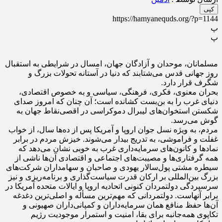
کپی
https://hamyanequds.org/?p=1144
پ
پ
مسلمانان، موحدان و آزادگان جهان، امسال در شرایطی به استقبال
روز جهانی قدس می‌شتابند که دنیا در آستانه تحولات بزرگ و
شگرف قرار دارد.
بحران معنوی، فکری، فرهنگی، سیاسی و به خصوص اقتصادی،
دنیای غرب را به بن‌بست کشانده است؛ آن چنان که امروز صدای
شکستن استخوان‌های لیبرال دموکراسی در اقصی‌نقاط جهان به
گوش می‌رسد.
مردم، به ویژه نسل جوان اروپا و آمریکا پس از ده‌ها سال، از خواب
غفلت و فراموشی، به تدریج بیدار می‌شوند. خیزش مردم در برابر
نمادها و کانون‌های سرمایه‌داری غرب به خوبی نشان می‌دهد که
همه گرفتاری‌ها و مصیبت‌های اجتماعی و اقتصادی آن‌ها ناشی از
سیطره مشتی پول‌سالار یهودی و صاحبان و سهامداران شرکت‌های
بزرگ بین‌المللی بر ارکان قدرت سیاست‌گذاری و برنامه‌ریزی و نیز
سرسپردگی دولتمردان کنونی اتحادیه اروپا و ایالات متحده آمریکا در
برابر آنهاست. دولتمردانی که مهم‌ترین مسأله و اصلی‌ترین دغدغه
آن‌ها حفظ منافع همان سرمایه‌داران و کمپانی‌داران صهیونی و
تکاپوی همه‌جانبه برای بقا، امنیت و استمرار موجودیت رژیم