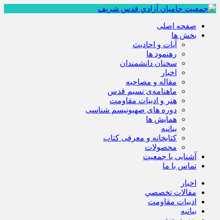
صفحه اصلی
بخش ها
آیات و احادیث
رهنمود ها
سخنان دانشمندان
اخبار
مقاله و مصاحبه
ماهنامه‌ی نسیم قدس
هنر و ادبیات مقاومت
دوره های صهیونیسم شناسی
همايش ها
بيانيه
کتابخانه و معرفی کتاب
محصولات
آشنایی با جمعیت
تماس با ما
اخبار
مقالات تخصصي
ادبيات مقاومت
بيانيه