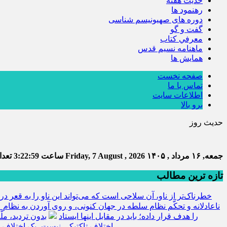
حديث هفته
رهنمود ها
دوره های صهیونیسم شناسی
گفت و گو
معرفي كتاب
ماهنامه نسيم قدس
همايش ها
صفحه نخست
تماس با ما
اطلاعات سایت
برو بالا
حدیث روز
جمعه, ۱۶ مرداد , ۱۴۰۵
Friday, 7 August , 2026
ساعت
3:23:00
تعداد
تازه ترین مطالب
خطرناک‌تر از ناو، آن سلاحی است که می‌تواند این ناو را به قعر دری
ناعادلانه و تحکّم نظام سلطه در جهان کنونی، و روی آوردن به نظام ع
را هدف قرار داده؛ باید در مقابل اینها ایستاد
بدون تردید، مل
اختلاف تاکتیکی نیست، یک اختلاف