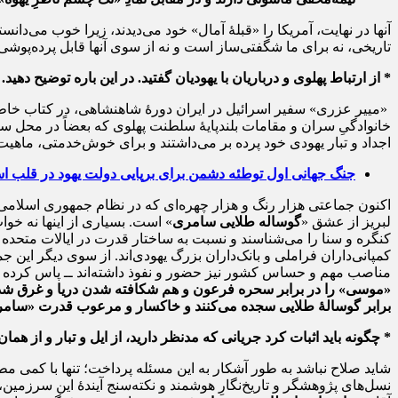
آنها در نهایت، آمریکا را «قبلۀ آمال» خود می‌دیدند، زیرا خوب می‌دا
تاریخی، نه برای ما شگفتی‌ساز است و نه از سوی آنها قابل پرده‌پوشی 
* از ارتباط پهلوی و درباریان با یهودیان گفتید. در این باره توضیح دهید.
«مییر عزری» سفیر اسرائیل در ایران دورۀ شاهنشاهی، در کتاب خاطر
خانوادگیِ سران و مقامات بلندپایۀ سلطنت پهلوی که بعضاً در محل سفا
اجداد و تبار یهودی خود پرده بر می‌داشتند و برای خوش‌خدمتی، ماهیت 
جنگ جهانی اول توطئه دشمن برای برپایی دولت یهود در قلب اس
اکنون جماعتی هزار رنگ و هزار چهره‌ای که در نظام جمهوری اسلامی نف
لبریز از عشق «
گوساله طلایی سامری
کنگره و سنا را می‌شناسند و نسبت به ساختار قدرت در ایالات متحده و 
کمپانی‌داران فراملی و بانک‌داران بزرگ یهودی‌اند. از سوی دیگر این 
مناصب مهم و حساس کشور نیز حضور و نفوذ داشته‌اند ــ پاس کرده و گذ
«موسی» را در برابر سحره فرعون و هم شکافته شدن دریا و غرق شدن ف
برابر گوسالۀ طلایی سجده می‌کنند و خاکسار و مرعوب قدرت «سامری
* چگونه باید اثبات کرد جریانی که مدنظر دارید، از ایل و تبار و از هم
شاید صلاح نباشد به طور آشکار به این مسئله پرداخت؛ تنها با کمی م
نسل‌های پژوهشگر و تاریخ‌نگارِ هوشمند و نکته‌سنج آیندۀ این سرزمین