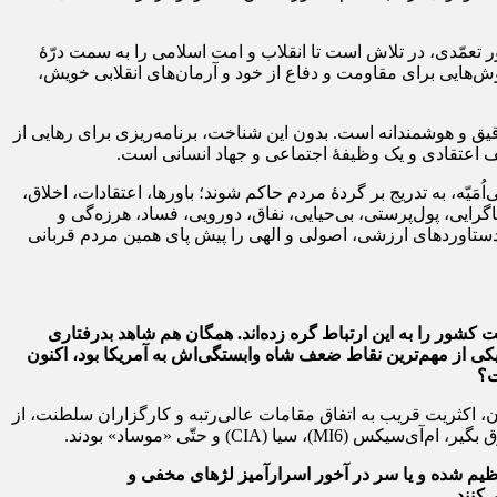
ر تعمّدی، در تلاش است تا انقلاب و امت اسلامی را به سمت درّۀ
ش‌هایی برای مقاومت و دفاع از خود و آرمان‌های انقلابی خویش،
ق و هوشمندانه است. بدون این شناخت، برنامه‌ریزی برای رهایی از
 اعتقادی و یک وظیفۀ اجتماعی و جهاد انسانی است.
َیّه، به تدریج بر گردۀ مردم حاکم شوند؛ باورها، اعتقادات، اخلاق،
رایی، پول‌پرستی، بی‌حیایی، نفاق، دورویی، فساد، هرزه‌گی و
ستاوردهای ارزشی، اصولی و الهی را پیش پای همین مردم قربانی
 کشور را به این ارتباط گره زده‌اند. همگان هم شاهد بدرفتاری
 یکی از مهم‌ترین نقاط ضعف شاه وابستگی‌اش به آمریکا بود، اکنون
ت؟
ان، اکثریت قریب به اتفاق مقامات عالی‌رتبه و کارگزاران سلطنت، از
C) و حتّی «موساد» بودند.
 تنظیم شده و یا سر در آخور اسرارآمیز لژهای مخفی و
‌کنند.