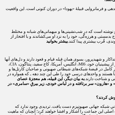
ندهی و فرمانروایی قبیلۀ «یهودا» در دوران کنونی است. این واقعیت
نوشته است که در شب‌نشینی‌ها و میهمانی‌های شبانه و مختلط
دمستی و هرزه‌گی، خود را به نزد او می‌کشاندند و با افتخار از
ندی، قُرب بیشتری پیدا کنند.
بیشتر بخوانید
ار و شهیدپرور، بسوی همان قبله قیام و قعود دارند و دل‌های آنها
» است. بسیاری از اینها نه خواب‌آلودند، نه سحرزده و نه فریب‌خورده؛ اتفاقاً برعکس، این قبیله، آگاه‌تر از پیشینیان خود، MI6، انگلیس، آمریکا، کاخ سفید، پنتاگون، CIA،
 طور کامل در قبضۀ شبکه‌های شیطانی صهیونی و صاحبان کارتل‌ها و
شنا هستند و واحدهای درسی خود را طی این چند دهه ـ که همواره در
هی و شناخت دارند.
به بیان دیگر، این قبیله، هم معجزۀ عصای
 و «هارون» سر برتافته و در لباس خودی، زیر بیرقِ «سامری» در
 خوش کردند؟
انیِ شبکه جهانی صهیونیزم دست یافت. تردیدی وجود ندارد که
ت اصلی این جماعت را آشکار و افشا خواهند کرد؛ آنچنان که ماهیت