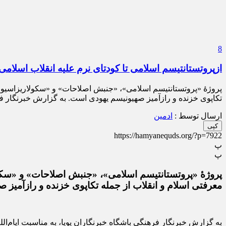
8
ازپروتستانتیسم اسلامی تا کودتای نرم علیه انقلاب اسلامی
پروژۀ «پروتستانتیسم اسلامی»، «جنبش اصلاحات» و «سکولاریزاسیون» 
تکاپوی خزنده و رازآمیز صهیونیسم یهودی است. به گزارش خبرنگار فره
ارسال توسط :
ادمین
کپی
https://hamyanequds.org/?p=7922
پ
پ
پروژۀ «پروتستانتیسم اسلامی»، «جنبش اصلاحات» و «سکول
معرفتی اسلام و انقلاب از جمله تکاپوی خزنده و رازآمیز
به گزارش خبرنگار فرهنگی باشگاه خبرنگاران پویا، به مناسبت ایام‌ا