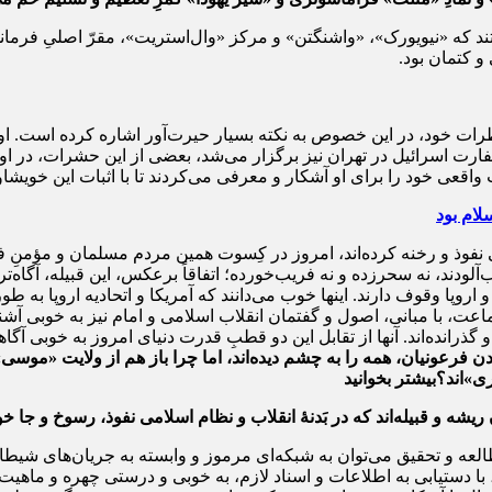
نستند که «نیویورک»، «واشنگتن» و مرکز «وال‌استریت»، مقرّ اصلیِ فرما
و کتمان بود.
ات خود، در این خصوص به نکته بسیار حیرت‌آور اشاره کرده است. او 
رت اسرائیل در تهران نیز برگزار می‌شد، بعضی از این حشرات، در اوج ب
واقعی خود را برای او آشکار و معرفی می‌کردند تا با اثبات این خویشاو
لام بود
وذ و رخنه کرده‌اند، امروز در کِسوت همین مردم مسلمان و مؤمنِ فداک
اروپا وقوف دارند. اینها خوب می‌دانند که آمریکا و اتحادیه اروپا به
جماعت، با مبانی، اصول و گفتمان انقلاب اسلامی و امام نیز به خوبی آ
رانده‌اند. آنها از تقابل این دو قطبِ قدرت دنیای امروز به خوبی آگا
رعونیان، همه را به چشم دیده‌اند، اما چرا باز هم از ولایت «موسی»
»‌اند؟
بیشتر بخوانید
ان ریشه و قبیله‌اند که در بَدنۀ انقلاب و نظام اسلامی نفوذ، رسوخ و جا
طالعه و تحقیق می‌توان به شبکه‌ای مرموز و وابسته به جریان‌های شیط
، با دستیابی به اطلاعات و اسناد لازم، به خوبی و درستی چهره و ماهی