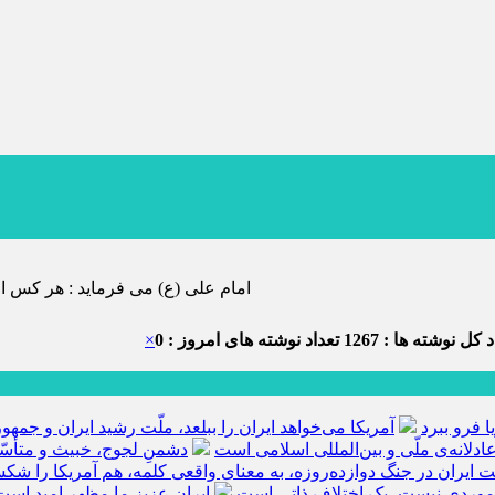
امام علی (ع) می فرماید : هر کس از خود بدگویی و انتقاد کند٬ خود را اصلاح کرده و هر کس خودستایی نماید٬ پس
 کل نوشته ها : 1267
تعداد نوشته های امروز : 0
×
ا فرو ببرد
آمریکا می‌خواهد ایران را ببلعد، ملّت رشید ایران و جم
ادلانه‌ی ملّی و بین‌المللی اسلامی است
دشمنِ لجوج، خبیث و متأسّ
ّت ایران در جنگ دوازده‌روزه، به معنای واقعی کلمه، هم آمریکا را ش
 موردی نیست، یک اختلاف ذاتی است
ایران عزیز ما مظهر امید است