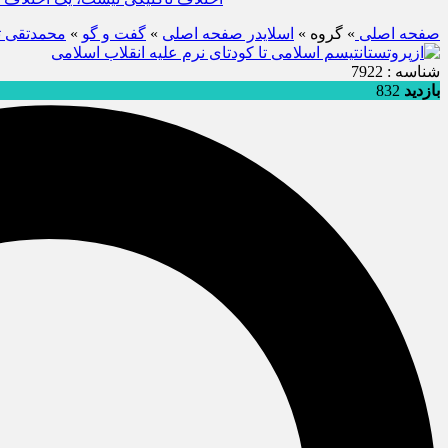
صفحه اصلی
» گروه »
اسلایدر صفحه اصلی
»
گفت و گو
»
محمدتقی ت
شناسه : 7922
بازدید
832