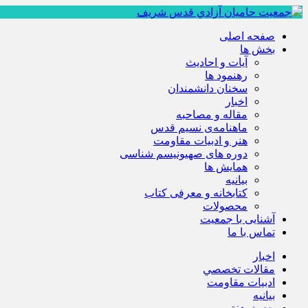
صفحه اصلی
بخش ها
آیات و احادیث
رهنمود ها
سخنان دانشمندان
اخبار
مقاله و مصاحبه
ماهنامه‌ی نسیم قدس
هنر و ادبیات مقاومت
دوره های صهیونیسم شناسی
همايش ها
بيانيه
کتابخانه و معرفی کتاب
محصولات
آشنایی با جمعیت
تماس با ما
اخبار
مقالات تخصصي
ادبيات مقاومت
بيانيه