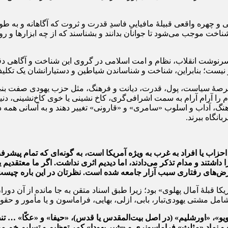
و چهره واقعی قبیلۀ مافیاییِ فاسدِ قدرت و ثروت که آگاهانه و به طو
اخت موجب می‌شود تا جوانان بدانند و بشناسند که از چه ابزارها و رو
 سرنوشت انقلاب، نظام و امت اسلامی در گروی این شناخت و آگاهی دقی
یست؛ بنابراین، شناخت و شناساندن شیاطین و دستیارانشان یک تکلیف
ای عرصۀ سیاست، پول، قدرت، دیانت و فرهنگ، مثل حزب یهودی صفت بنی‌اُم
ا آرام آرام به سمت اشرافی‌گری، کاخ نشینی یا خوی کاخ‌نشینی، دنیاگ
، آداب و اسلوب «سامری» و «قارونی» تغییر دهند و به آسانی همه د
انگاه ببرند.
زاب یا افراد به غرب به ویژه آمریکا است، به گونه‌ای که تمام پیشرفت
داشتند و مدام تذکر می‌دادند، اما دیدیم اثری نداشت. اگر ما معتقدیم
عارض‌های رفتاری سبب آزار جامعه شده است. نظرتان در این باره چیس
کا قبلۀ آمال پهلوی» بود؛ زیرا طبق اسناد متقن به جا مانده از آن دور
 بابی، ازلی، بهایی، فراماسون و یا مأمور و حقوق بگیر، ام‌آی‌سیکس (MI6)، سیا (IA
«تل‌آویو»، «اورشلیم» (در اصل بیت‌المقدس یا قدس)، «حیفا» و «عکّا» …
ه» و نمادِ «مثلث» فراماسونری و «شیر یهودا» کمرِ تعظیم و تسلیم خم می