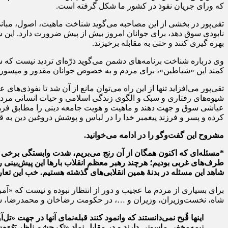
که ورای جریان نفوذ در کشور ما شکل گرفته است.
تقی‌پور در بخشی از این مصاحبه می‌گوید شناخت ماهیت، اصول، مبانی 
نابودی سوق دهد، برای جوانان امروز بیش از پیش ضرورت دارد. این شن
بهره گیری کنند و حتی به مقابله برخیزند.
وی درباره شناخت برنامه‌های دشمن می‌گوید ذرّه‌‌ای تردید نیست که
کمند این «شیاطین»، برای مردم و به خصوص جوانان مقدور و میسور ن
تقی‌پور می‌افزاید تنها از این راه می‌توان مانع از آن شد تا نفوذی‌ه
شیوه‌های رفتاری و سبک و الگوی زندگی اسلامی و حیات انسانی مردم ر
عیاشی سوق و جهت دهند و ماهیت و هویت جامعه دینی را مطابق فرهنگ
کرده و پسر و فرزند پیغمبر خدا را در لباس و پوشش دروغین دین به قرب
مشروح این گفت‌وگو را در ادامه می‌خوانید.
*مسئله‌ای که اکنون همگان از آن رنج می‌‏بریم، شدت وابستگی برخی اح
طرف‌های غربی بودیم؛ هرچند رهبر معظم انقلاب بارها این پیش‌بینی را 
شاهد این مسئله در بدنۀ همین انقلابی‌های گذشته هستیم. خب این ت
برای بسیاری از مردم ما عجیب و دور از انتظار نبوده و نیست که «آمری
شاه، نخست‌وزیران، وزیران و …، در حکومت رضاخان و محمدرضا، شامل مشتی یهودی‌تبار،
اینها قُبح نمی‌دانستند که وانمود کنند قبله‌نمای آنها در جهت 
نیمه‌مخفی ماسونی دارند و در مقابل نمادِ «تک چشم ناظرِ یَهُوَ